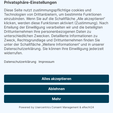
Die Nutzung dieses Dienstes erfolgt auf Grundlage Ihrer
Einwilligung nach Art. 6 Abs. 1 lit. a DSGVO und § 25 Abs. 1
TDDDG. Die Einwilligung ist jederzeit widerrufbar.
Soweit mit Hilfe des hier beschriebenen Tools personenbezogene
Daten auf unserer Website erfasst und an Facebook
weitergeleitet werden, sind wir und die Meta Platforms Ireland
Limited, Merrion Road Dublin 4, Dublin, D04 X2K5, Irland
gemeinsam für diese Datenverarbeitung verantwortlich (Art. 26
DSGVO). Die gemeinsame Verantwortlichkeit beschränkt sich
dabei ausschließlich auf die Erfassung der Daten und deren
Weitergabe an Facebook. Die nach der Weiterleitung erfolgende
Verarbeitung durch Facebook ist nicht Teil der gemeinsamen
Verantwortung. Die uns gemeinsam obliegenden Verpflichtungen
wurden in einer Vereinbarung über gemeinsame Verarbeitung
festgehalten. Den Wortlaut der Vereinbarung finden Sie unter:
https://www.facebook.com/legal/controller_addendum
. Laut dieser
Vereinbarung sind wir für die Erteilung der
Datenschutzinformationen beim Einsatz des Facebook-Tools und
für die datenschutzrechtlich sichere Implementierung des Tools
auf unserer Website verantwortlich. Für die Datensicherheit der