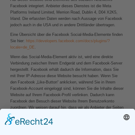
Facebook integriert. Anbieter dieses Dienstes ist die Meta
Platforms Ireland Limited, Merrion Road, Dublin 4, D04 X2K5,
Irland. Die erfassten Daten werden nach Aussage von Facebook
jedoch auch in die USA und in andere Drittländer übertragen.
Eine Übersicht über die Facebook Social-Media-Elemente finden
Sie hier:
https://developers.facebook.com/docs/plugins/?
locale=de_DE
.
Wenn das Social-Media-Element aktiv ist, wird eine direkte
Verbindung zwischen Ihrem Endgerät und dem Facebook-Server
hergestellt. Facebook erhält dadurch die Information, dass Sie
mit Ihrer IP-Adresse diese Website besucht haben. Wenn Sie
den Facebook „Like-Button“ anklicken, während Sie in Ihrem
Facebook-Account eingeloggt sind, können Sie die Inhalte dieser
Website auf Ihrem Facebook-Profil verlinken. Dadurch kann
Facebook den Besuch dieser Website Ihrem Benutzerkonto
zuordnen. Wir weisen darauf hin, dass wir als Anbieter der Seiten
keine Kenntnis vom Inhalt der übermittelten Daten sowie deren
Nutzung durch Facebook erhalten. Weitere Informationen hierzu
finden Sie in der Datenschutzerklärung von Facebook unter:
https://de-de.facebook.com/privacy/explanation
.