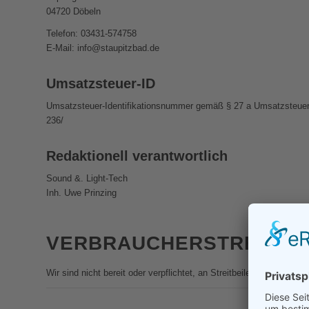
04720 Döbeln
Telefon: 03431-574758
E-Mail: info@staupitzbad.de
Umsatzsteuer-ID
Umsatzsteuer-Identifikationsnummer gemäß § 27 a Umsatzsteuer
236/
Redaktionell verantwortlich
Sound &. Light-Tech
Inh. Uwe Prinzing
VERBRAUCHER­STREIT­BE
Wir sind nicht bereit oder verpflichtet, an Streitbeilegungsverfah