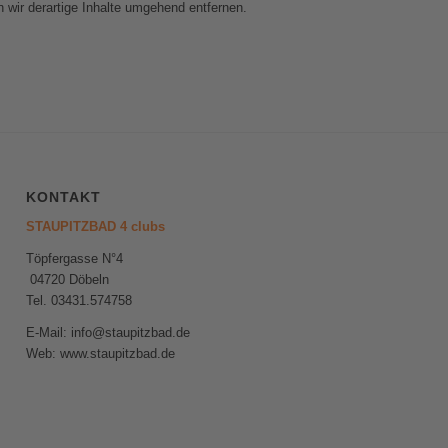
wir derartige Inhalte umgehend entfernen.
KONTAKT
STAUPITZBAD 4 clubs
Töpfergasse N°4
04720 Döbeln
Tel. 03431.574758
E-Mail: info@staupitzbad.de
Web: www.staupitzbad.de