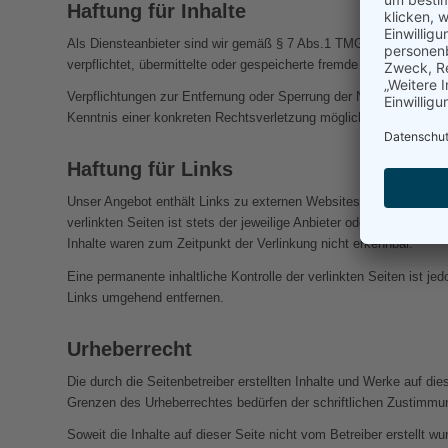
Haftung für Inhalte
Als Diensteanbieter sind wir gemäß § 7 Abs.1 TMG für eigene Inh
verpflichtet, übermittelte oder gespeicherte fremde Informatione
Verpflichtungen zur Entfernung oder Sperrung der Nutzung von In
Kenntnis einer konkreten Rechtsverletzung möglich. Bei Bekannt
Haftung für Links
Unser Angebot enthält Links zu externen Websites Dritter, auf de
verlinkten Seiten ist stets der jeweilige Anbieter oder Betreiber 
Inhalte waren zum Zeitpunkt der Verlinkung nicht erkennbar.
Eine permanente inhaltliche Kontrolle der verlinkten Seiten ist 
Links umgehend entfernen.
Urheberrecht
Die durch die Seitenbetreiber erstellten Inhalte und Werke auf di
Grenzen des Urheberrechtes bedürfen der schriftlichen Zustimmung
Soweit die Inhalte auf dieser Seite nicht vom Betreiber erstellt w