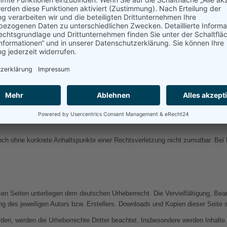
alte auf diesen Seiten nach den allgemeinen Gesetzen verantwortlich. Nach §§
n zu überwachen oder nach Umständen zu forschen, die auf eine rechtswidrige 
formationen nach den allgemeinen Gesetzen bleiben hiervon unberührt. Eine d
werden von entsprechenden Rechtsverletzungen werden wir diese Inhalte umg
ren Inhalte wir keinen Einfluss haben. Deshalb können wir für diese fremden 
der Seiten verantwortlich. Die verlinkten Seiten wurden zum Zeitpunkt der Ver
jedoch ohne konkrete Anhaltspunkte einer Rechtsverletzung nicht zumutbar. B
esen Seiten unterliegen dem deutschen Urheberrecht. Die Vervielfältigung, Bea
 des jeweiligen Autors bzw. Erstellers. Downloads und Kopien dieser Seite si
urden, werden die Urheberrechte Dritter beachtet. Insbesondere werden Inhalte