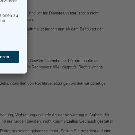
 8 bis 10 TMG sind wir als Diensteanbieter jedoch nicht
Tätigkeit hinweisen.
iesbezügliche Haftung ist jedoch erst ab dem Zeitpunkt der
ehend entfernen.
Inhalte auch keine Gewähr übernehmen. Für die Inhalte der
linkung auf mögliche Rechtsverstöße überprüft. Rechtswidrige
ei Bekanntwerden von Rechtsverletzungen werden wir derartige
rbeitung, Verbreitung und jede Art der Verwertung außerhalb der
nd nur für den privaten, nicht kommerziellen Gebrauch gestattet.
 Dritter als solche gekennzeichnet. Sollten Sie trotzdem auf eine