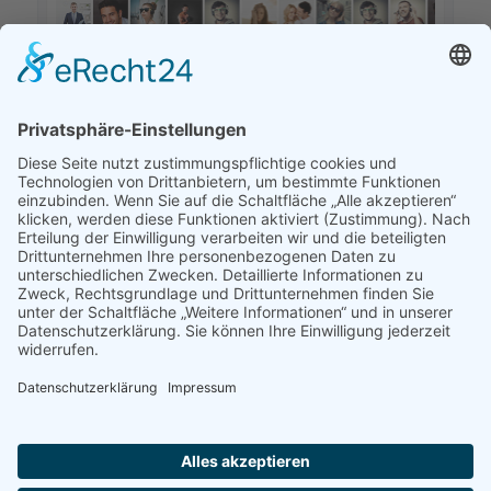
KONTAKT
STAUPITZBAD 4 clubs
Töpfergasse N°4
04720 Döbeln
Tel. 03431.574758
E-Mail: info@staupitzbad.de
Web: www.staupitzbad.de