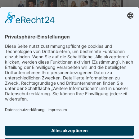
KONTAKT
STAUPITZBAD 4 clubs
Töpfergasse N°4
04720 Döbeln
Tel. 03431.574758
E-Mail: info@staupitzbad.de
Web: www.staupitzbad.de