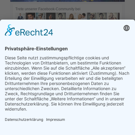
Trete unserer Facebook-Community bei
KONTAKT
STAUPITZBAD 4 clubs
Töpfergasse N°4
04720 Döbeln
Tel. 03431.574758
E-Mail: info@staupitzbad.de
Web: www.staupitzbad.de